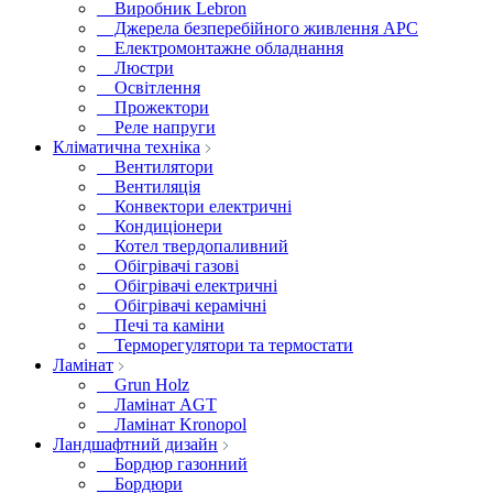
Виробник Lebron
Джерела безперебійного живлення APC
Електромонтажне обладнання
Люстри
Освітлення
Прожектори
Реле напруги
Кліматична техніка
Вентилятори
Вентиляція
Конвектори електричні
Кондиціонери
Котел твердопаливний
Обігрівачі газові
Обігрівачі електричні
Обігрівачі керамічні
Печі та каміни
Терморегулятори та термостати
Ламінат
Grun Holz
Ламінат AGT
Ламінат Kronopol
Ландшафтний дизайн
Бордюр газонний
Бордюри