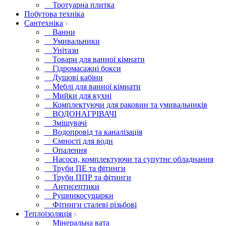
Тротуарна плитка
Побутова техніка
Сантехніка
Ванни
Умивальники
Унітази
Товари для ванної кімнати
Гідромасажні бокси
Душові кабіни
Меблі для ванної кімнати
Мийки для кухні
Комплектуючи для раковин та умивальників
ВОДОНАГРІВАЧІ
Змішувачі
Водопровід та каналізація
Ємності для води
Опалення
Насоси, комплектуючи та супутнє обладнання
Труби ПЕ та фітинги
Труби ППР та фітинги
Антисептики
Рушникосушарки
Фітинги сталеві різьбові
Теплоізоляція
Мінеральна вата