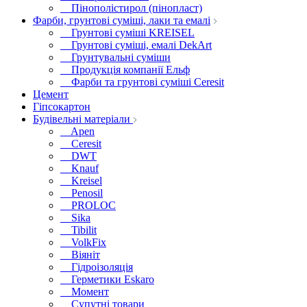
Пінополістирол (пінопласт)
Фарби, грунтові суміші, лаки та емалі
Грунтові суміші KREISEL
Грунтові суміші, емалі DekArt
Грунтувальні суміши
Продукція компанії Ельф
Фарби та грунтові суміші Ceresit
Цемент
Гіпсокартон
Будівельні матеріали
Apen
Ceresit
DWT
Knauf
Kreisel
Penosil
PROLOC
Sika
Tibilit
VolkFix
Віяніт
Гідроізоляція
Герметики Eskaro
Момент
Супутні товари