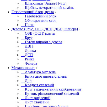
Шпаклівка "Акріл-Путц"
Щебінь, декоративний камінь
Газобетонний блок, цегла
Газобетонний блок
Облицювання стін
Цегла
Дерево (Брус, ОСБ, ДСП, ДВП, Фанера)
OSB (ОСП) плита
Брус
Готові вироби з дерева
ДВП
Дошка
ДСП
Рейка
Фанера
Металопрокат
Арматура рифлена
Балка двотаврова сталева
Дріт
Квадрат сталевий
Круг гарячекатаний калібрований
Кутник рівнополичний сталевий
Лист рифлений
Лист сталевий
Просічно - витяжний лист