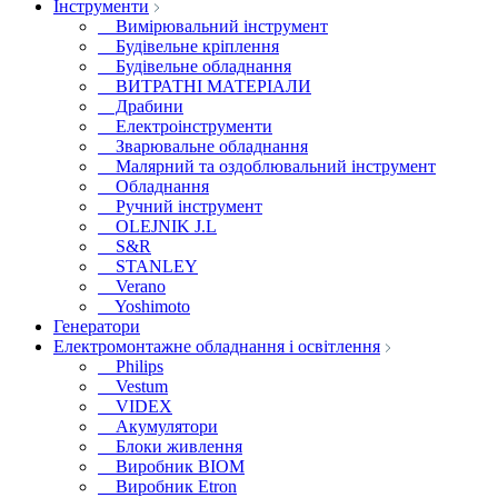
Інструменти
Вимірювальний інструмент
Будівельне кріплення
Будівельне обладнання
ВИТРАТНІ МАТЕРІАЛИ
Драбини
Електроінструменти
Зварювальне обладнання
Малярний та оздоблювальний інструмент
Обладнання
Ручний інструмент
OLEJNIK J.L
S&R
STANLEY
Verano
Yoshimoto
Генератори
Електромонтажне обладнання і освітлення
Philips
Vestum
VIDEX
Акумулятори
Блоки живлення
Виробник BIOM
Виробник Etron