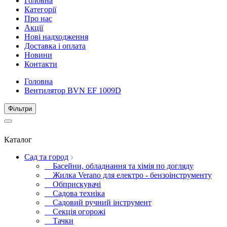
Головна
Категорії
Про нас
Акції
Нові надходження
Доставка і оплата
Новини
Контакти
Головна
Вентилятор BVN EF 1009D
Фiльтри
Каталог
Сад та город
Басейни, обладнання та хімія по догляду
Жилка Verano для електро - бензоінструменту
Обприскувачі
Садова техніка
Садовий ручний інструмент
Секція огорожі
Тачки