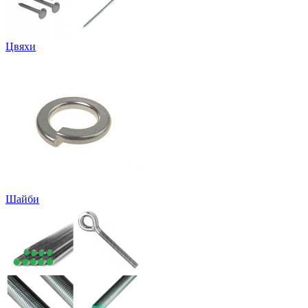
Цвяхи
Шайби