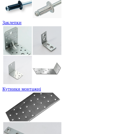
Заклепки
Кутники монтажні