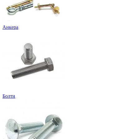
Анкера
Болти