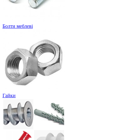
Болти меблеві
Гайки