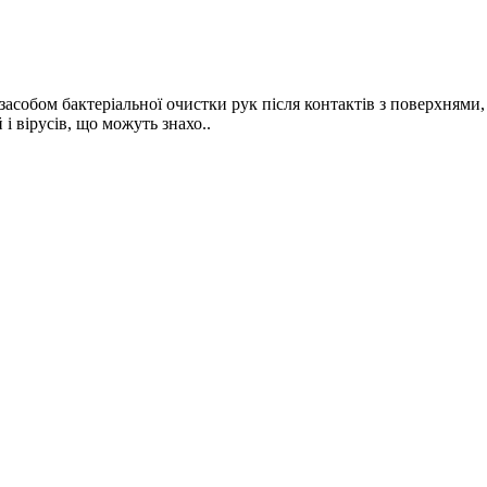
є засобом бактеріальної очистки рук після контактів з поверхнями
і вірусів, що можуть знахо..