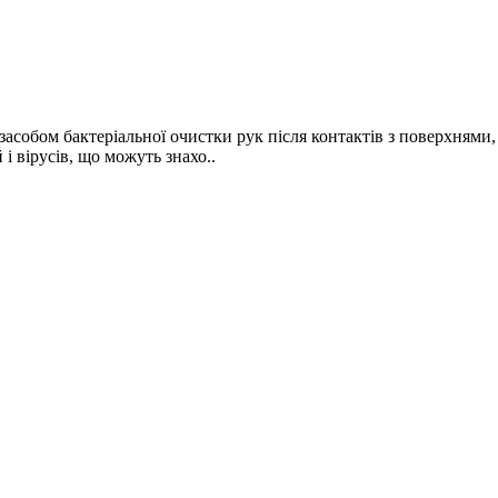
є засобом бактеріальної очистки рук після контактів з поверхнями
і вірусів, що можуть знахо..