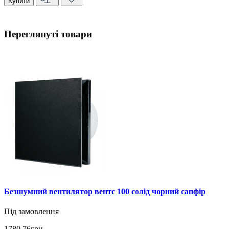
Купити
Переглянуті товари
Безшумний вентилятор вентс 100 солід чорний сапфір
Під замовлення
1780.76грн