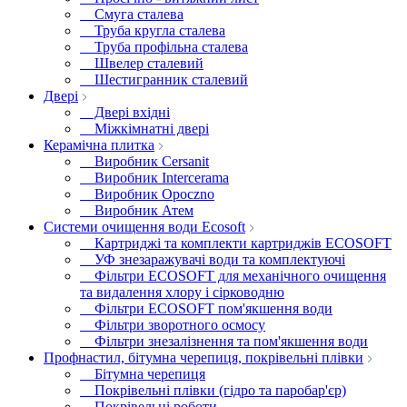
Смуга сталева
Труба кругла сталева
Труба профільна сталева
Швелер сталевий
Шестигранник сталевий
Двері
Двері вхідні
Міжкімнатні двері
Керамічна плитка
Виробник Cersanit
Виробник Intercerama
Виробник Opoczno
Виробник Атем
Системи очищення води Ecosoft
Картриджі та комплекти картриджів ECOSOFT
УФ знезаражувачі води та комплектуючі
Фільтри ECOSOFT для механічного очищення
та видалення хлору і сірководню
Фільтри ECOSOFT пом'якшення води
Фільтри зворотного осмосу
Фільтри знезалізнення та пом'якшення води
Профнастил, бітумна черепиця, покрівельні плівки
Бітумна черепиця
Покрівельні плівки (гідро та паробар'єр)
Покрівельні роботи