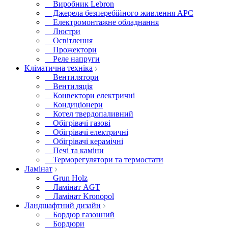
Виробник Lebron
Джерела безперебійного живлення APC
Електромонтажне обладнання
Люстри
Освітлення
Прожектори
Реле напруги
Кліматична техніка
Вентилятори
Вентиляція
Конвектори електричні
Кондиціонери
Котел твердопаливний
Обігрівачі газові
Обігрівачі електричні
Обігрівачі керамічні
Печі та каміни
Терморегулятори та термостати
Ламінат
Grun Holz
Ламінат AGT
Ламінат Kronopol
Ландшафтний дизайн
Бордюр газонний
Бордюри