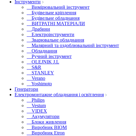
Інструменти
Вимірювальний інструмент
Будівельне кріплення
Будівельне обладнання
ВИТРАТНІ МАТЕРІАЛИ
Драбини
Електроінструменти
Зварювальне обладнання
Малярний та оздоблювальний інструмент
Обладнання
Ручний інструмент
OLEJNIK J.L
S&R
STANLEY
Verano
Yoshimoto
Генератори
Електромонтажне обладнання і освітлення
Philips
Vestum
VIDEX
Акумулятори
Блоки живлення
Виробник BIOM
Виробник Etron