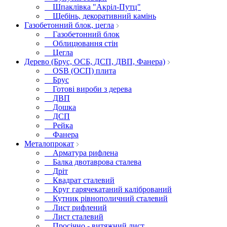
Шпаклівка "Акріл-Путц"
Щебінь, декоративний камінь
Газобетонний блок, цегла
Газобетонний блок
Облицювання стін
Цегла
Дерево (Брус, ОСБ, ДСП, ДВП, Фанера)
OSB (ОСП) плита
Брус
Готові вироби з дерева
ДВП
Дошка
ДСП
Рейка
Фанера
Металопрокат
Арматура рифлена
Балка двотаврова сталева
Дріт
Квадрат сталевий
Круг гарячекатаний калібрований
Кутник рівнополичний сталевий
Лист рифлений
Лист сталевий
Просічно - витяжний лист