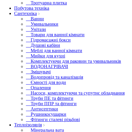
Тротуарна плитка
Побутова техніка
Сантехніка
Ванни
Умивальники
Унітази
Товари для ванної кімнати
Гідромасажні бокси
Душові кабіни
Меблі для ванної кімнати
Мийки для кухні
Комплектуючи для раковин та умивальників
ВОДОНАГРІВАЧІ
Змішувачі
Водопровід та каналізація
Ємності для води
Опалення
Насоси, комплектуючи та супутнє обладнання
Труби ПЕ та фітинги
Труби ППР та фітинги
Антисептики
Рушникосушарки
Фітинги сталеві різьбові
Теплоізоляція
Мінеральна вата