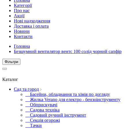
Головна
Категорії
Про нас
Акції
Нові надходження
Доставка і оплата
Новини
Контакти
Головна
Безшумний вентилятор вентс 100 солід чорний сапфір
Фiльтри
Каталог
Сад та город
Басейни, обладнання та хімія по догляду
Жилка Verano для електро - бензоінструменту
Обприскувачі
Садова техніка
Садовий ручний інструмент
Секція огорожі
Тачки