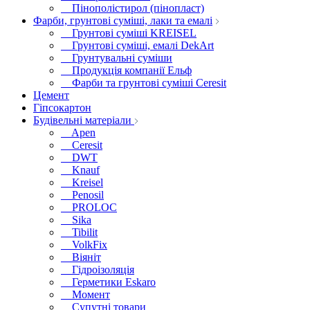
Пінополістирол (пінопласт)
Фарби, грунтові суміші, лаки та емалі
Грунтові суміші KREISEL
Грунтові суміші, емалі DekArt
Грунтувальні суміши
Продукція компанії Ельф
Фарби та грунтові суміші Ceresit
Цемент
Гіпсокартон
Будівельні матеріали
Apen
Ceresit
DWT
Knauf
Kreisel
Penosil
PROLOC
Sika
Tibilit
VolkFix
Віяніт
Гідроізоляція
Герметики Eskaro
Момент
Супутні товари