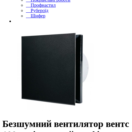
Профнастил
Рубероїд
Шифер
Безшумний вентилятор вентс