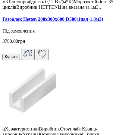
м3Теплопровідність 0,12 Вт/(м*K)Морозостійкість 35
циклівВиробник HETTENЦіна вказана за 1м3..
Газоблок Hetten 200х300х600 D500(1пал-1,8м3)
Під замовлення
3780.00грн
Купити
qХарактеристикиВиробникСтоунлайтКраїна-
виробникУкраїнаКатегорія виробникаU-блоки