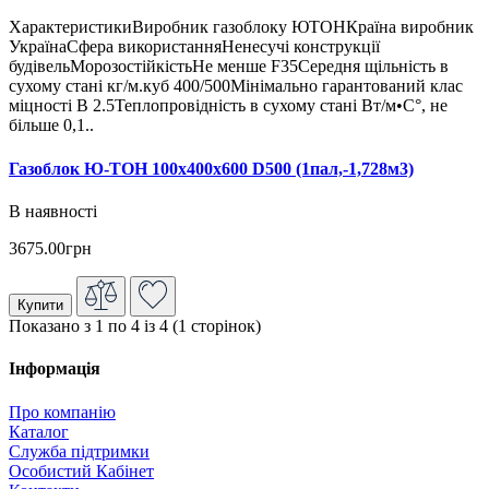
ХарактеристикиВиробник газоблоку ЮТОНКраїна виробник
УкраїнаСфера використанняНенесучі конструкції
будівельМорозостійкістьНе менше F35Середня щільність в
сухому стані кг/м.куб 400/500Мінімально гарантований клас
міцності В 2.5Теплопровідність в сухому стані Вт/м•С°, не
більше 0,1..
Газоблок Ю-ТОН 100х400х600 D500 (1пал,-1,728м3)
В наявності
3675.00грн
Купити
Показано з 1 по 4 із 4 (1 сторінок)
Інформація
Про компанію
Каталог
Служба підтримки
Особистий Кабінет