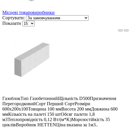
Місцеві товаровиробники
Сортувати:
Показати
ГазоблокТип ГазобетоннийЩільність D500Призначення
ПерегородковийСорт Перший СортРозміри
600x200x100Товщина 100 ммВисота 200 ммДовжина 600
ммКількість на палеті 150 штОбсяг палети 1,8
м3Теплопровідність 0,12 Вт/(м*K)Морозостійкість 35
циклівВиробник HETTENЦіна вказана за 1м3..