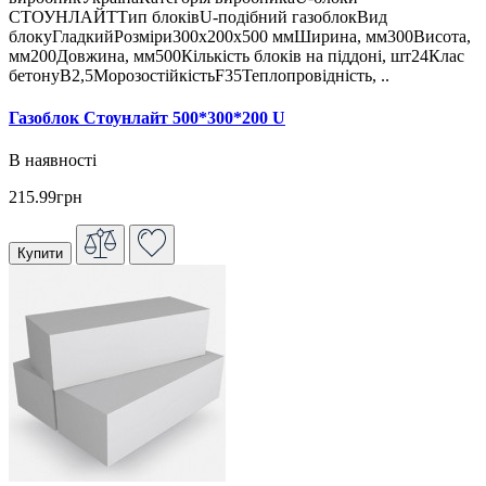
СТОУНЛАЙТТип блоківU-подібний газоблокВид
блокуГладкийРозміри300x200x500 ммШирина, мм300Висота,
мм200Довжина, мм500Кількість блоків на піддоні, шт24Клас
бетонуB2,5МорозостійкістьF35Теплопровідність, ..
Газоблок Стоунлайт 500*300*200 U
В наявності
215.99грн
Купити