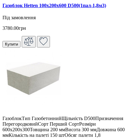
Газоблок Hetten 100х200х600 D500(1пал-1,8м3)
Під замовлення
3780.00грн
Купити
ГазоблокТип ГазобетоннийЩільність D500Призначення
ПерегородковийСорт Перший СортРозміри
600x200x300Товщина 200 ммВисота 300 ммДовжина 600
ммКількість на палеті 150 штОбсяг палети 1,8