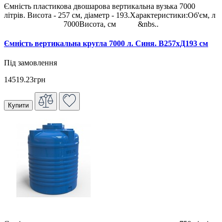
Ємність пластикова двошарова вертикальна вузька 7000
літрів. Висота - 257 см, діаметр - 193.Характеристики:Об'єм, л
7000Висота, см &nbs..
Ємність вертикальна кругла 7000 л. Синя. В257хД193 см
Під замовлення
14519.23грн
Купити