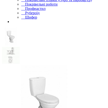
Покрівельні роботи
Профнастил
Рубероїд
Шифер