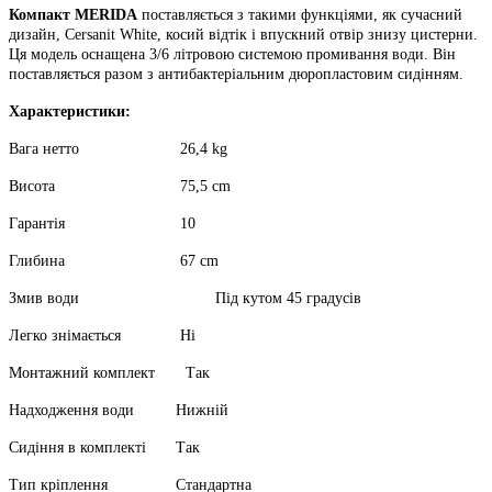
Компакт MERIDA
поставляється з такими функціями, як сучасний
дизайн, Cersanit White, косий відтік і впускний отвір знизу цистерни.
Ця модель оснащена 3/6 літровою системою промивання води. Він
поставляється разом з антибактеріальним
дюропластовим
сидінням.
Характеристики:
Вага нетто
26,4 kg
Висота
75,5 cm
Гарантія
10
Глибина
67 cm
Змив води
Під кутом 45 градусів
Легко знімається
Ні
Монтажний комплект Так
Надходження води
Нижній
Сидіння в комплекті
Так
Тип кріплення
Стандартна