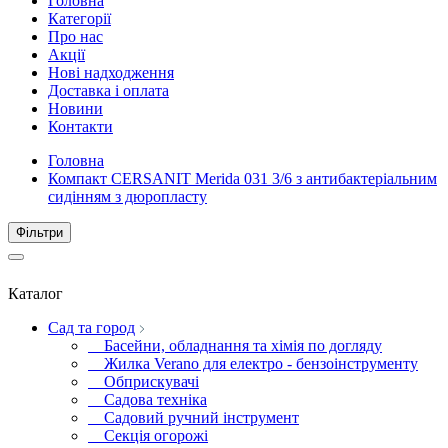
Головна
Категорії
Про нас
Акції
Нові надходження
Доставка і оплата
Новини
Контакти
Головна
Компакт CERSANIT Merida 031 3/6 з антибактеріальним
сидінням з дюропласту
Фiльтри
Каталог
Сад та город
Басейни, обладнання та хімія по догляду
Жилка Verano для електро - бензоінструменту
Обприскувачі
Садова техніка
Садовий ручний інструмент
Секція огорожі