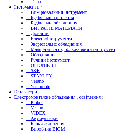
Тачки
Інструменти
Вимірювальний інструмент
Будівельне кріплення
Будівельне обладнання
ВИТРАТНІ МАТЕРІАЛИ
Драбини
Електроінструменти
Зварювальне обладнання
Малярний та оздоблювальний інструмент
Обладнання
Ручний інструмент
OLEJNIK J.L
S&R
STANLEY
Verano
Yoshimoto
Генератори
Електромонтажне обладнання і освітлення
Philips
Vestum
VIDEX
Акумулятори
Блоки живлення
Виробник BIOM