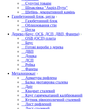
Супутні товари
Шпаклівка "Акріл-Путц"
Щебінь, декоративний камінь
Газобетонний блок, цегла
Газобетонний блок
Облицювання стін
Цегла
Дерево (Брус, ОСБ, ДСП, ДВП, Фанера)
OSB (ОСП) плита
Брус
Готові вироби з дерева
ДВП
Дошка
ДСП
Рейка
Фанера
Металопрокат
Арматура рифлена
Балка двотаврова сталева
Дріт
Квадрат сталевий
Круг гарячекатаний калібрований
Кутник рівнополичний сталевий
Лист рифлений
Лист сталевий