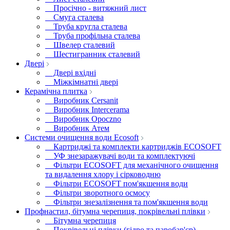
Просічно - витяжний лист
Смуга сталева
Труба кругла сталева
Труба профільна сталева
Швелер сталевий
Шестигранник сталевий
Двері
Двері вхідні
Міжкімнатні двері
Керамічна плитка
Виробник Cersanit
Виробник Intercerama
Виробник Opoczno
Виробник Атем
Системи очищення води Ecosoft
Картриджі та комплекти картриджів ECOSOFT
УФ знезаражувачі води та комплектуючі
Фільтри ECOSOFT для механічного очищення
та видалення хлору і сірководню
Фільтри ECOSOFT пом'якшення води
Фільтри зворотного осмосу
Фільтри знезалізнення та пом'якшення води
Профнастил, бітумна черепиця, покрівельні плівки
Бітумна черепиця
Покрівельні плівки (гідро та паробар'єр)