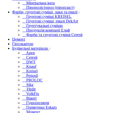
Мінеральна вата
Пінополістирол (пінопласт)
Фарби, грунтові суміші, лаки та емалі
Грунтові суміші KREISEL
Грунтові суміші, емалі DekArt
Грунтувальні суміши
Продукція компанії Ельф
Фарби та грунтові суміші Ceresit
Цемент
Гіпсокартон
Будівельні матеріали
Apen
Ceresit
DWT
Knauf
Kreisel
Penosil
PROLOC
Sika
Tibilit
VolkFix
Віяніт
Гідроізоляція
Герметики Eskaro
Момент