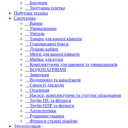
Бордюри
Тротуарна плитка
Побутова техніка
Сантехніка
Ванни
Умивальники
Унітази
Товари для ванної кімнати
Гідромасажні бокси
Душові кабіни
Меблі для ванної кімнати
Мийки для кухні
Комплектуючи для раковин та умивальників
ВОДОНАГРІВАЧІ
Змішувачі
Водопровід та каналізація
Ємності для води
Опалення
Насоси, комплектуючи та супутнє обладнання
Труби ПЕ та фітинги
Труби ППР та фітинги
Антисептики
Рушникосушарки
Фітинги сталеві різьбові
Теплоізоляція