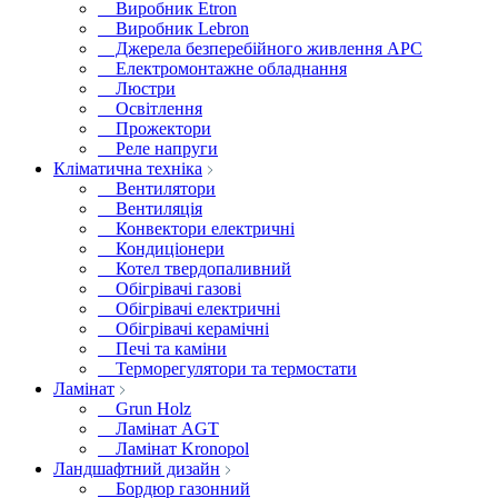
Виробник Etron
Виробник Lebron
Джерела безперебійного живлення APC
Електромонтажне обладнання
Люстри
Освітлення
Прожектори
Реле напруги
Кліматична техніка
Вентилятори
Вентиляція
Конвектори електричні
Кондиціонери
Котел твердопаливний
Обігрівачі газові
Обігрівачі електричні
Обігрівачі керамічні
Печі та каміни
Терморегулятори та термостати
Ламінат
Grun Holz
Ламінат AGT
Ламінат Kronopol
Ландшафтний дизайн
Бордюр газонний