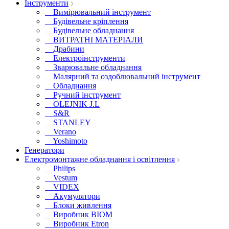
Інструменти
Вимірювальний інструмент
Будівельне кріплення
Будівельне обладнання
ВИТРАТНІ МАТЕРІАЛИ
Драбини
Електроінструменти
Зварювальне обладнання
Малярний та оздоблювальний інструмент
Обладнання
Ручний інструмент
OLEJNIK J.L
S&R
STANLEY
Verano
Yoshimoto
Генератори
Електромонтажне обладнання і освітлення
Philips
Vestum
VIDEX
Акумулятори
Блоки живлення
Виробник BIOM
Виробник Etron