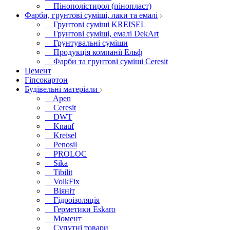
Пінополістирол (пінопласт)
Фарби, грунтові суміші, лаки та емалі
Грунтові суміші KREISEL
Грунтові суміші, емалі DekArt
Грунтувальні суміши
Продукція компанії Ельф
Фарби та грунтові суміші Ceresit
Цемент
Гіпсокартон
Будівельні матеріали
Apen
Ceresit
DWT
Knauf
Kreisel
Penosil
PROLOC
Sika
Tibilit
VolkFix
Віяніт
Гідроізоляція
Герметики Eskaro
Момент
Супутні товари