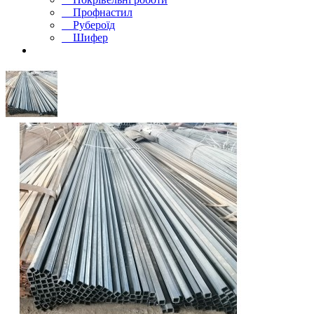
Профнастил
Рубероїд
Шифер