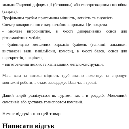
холодної/гарячої деформації (безшовна) або електрозварним способом 
(зварна). 
Профільним трубам притаманна міцність, легкість та гнучкість. 
Спектр використання є надзвичайно широким. Це, зокрема:
- меблеве виробництво, в якості декоративних основ для 
різноманітних меблів;
- будівництво металевих каркасів будівель (теплиці, альтанки, 
виставкові зали, павільйони, комори), в якості балок, основ для 
перекриттів, покрівель; 
- виготовлення легких та капітальних металоконструкцій.
Мала вага та висока міцність труб значно полегшує та спрощує 
монтажні роботи, а отже, заощаджує Ваш час і гроші. 
Даний виріб реалізується як гуртом, так і в роздріб. Можливий 
самовивіз або доставка транспортом компанії.
Немає відгуків про цей товар.
Написати відгук