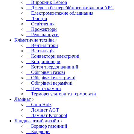
Виробник Lebron
Джерела безперебійного живлення APC
Електромонтажне обладнання
Люстри
Освітлення
Прожектори
Реле напруги
Кліматична техніка
Вентилятори
Вентиляція
Конвектори електричні
Кондиціонери
Котел твердопаливний
Обігрівачі газові
Обігрівачі електричні
Обігрівачі керамічні
Печі та каміни
Терморегулятори та термостати
Ламінат
Grun Holz
Ламінат AGT
Ламінат Kronopol
Ландшафтний дизайн
Бордюр газонний
Бордюри