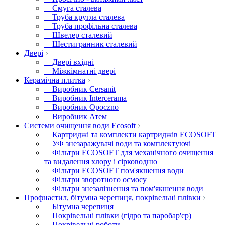
Смуга сталева
Труба кругла сталева
Труба профільна сталева
Швелер сталевий
Шестигранник сталевий
Двері
Двері вхідні
Міжкімнатні двері
Керамічна плитка
Виробник Cersanit
Виробник Intercerama
Виробник Opoczno
Виробник Атем
Системи очищення води Ecosoft
Картриджі та комплекти картриджів ECOSOFT
УФ знезаражувачі води та комплектуючі
Фільтри ECOSOFT для механічного очищення
та видалення хлору і сірководню
Фільтри ECOSOFT пом'якшення води
Фільтри зворотного осмосу
Фільтри знезалізнення та пом'якшення води
Профнастил, бітумна черепиця, покрівельні плівки
Бітумна черепиця
Покрівельні плівки (гідро та паробар'єр)
Покрівельні роботи