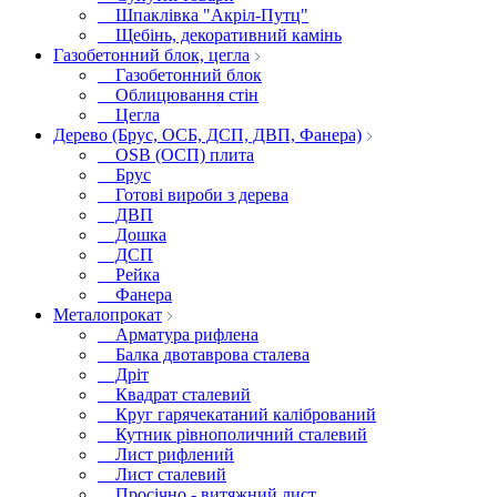
Шпаклівка "Акріл-Путц"
Щебінь, декоративний камінь
Газобетонний блок, цегла
Газобетонний блок
Облицювання стін
Цегла
Дерево (Брус, ОСБ, ДСП, ДВП, Фанера)
OSB (ОСП) плита
Брус
Готові вироби з дерева
ДВП
Дошка
ДСП
Рейка
Фанера
Металопрокат
Арматура рифлена
Балка двотаврова сталева
Дріт
Квадрат сталевий
Круг гарячекатаний калібрований
Кутник рівнополичний сталевий
Лист рифлений
Лист сталевий
Просічно - витяжний лист