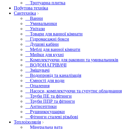
Тротуарна плитка
Побутова техніка
Сантехніка
Ванни
Умивальники
Унітази
Товари для ванної кімнати
Гідромасажні бокси
Душові кабіни
Меблі для ванної кімнати
Мийки для кухні
Комплектуючи для раковин та умивальників
ВОДОНАГРІВАЧІ
Змішувачі
Водопровід та каналізація
Ємності для води
Опалення
Насоси, комплектуючи та супутнє обладнання
Труби ПЕ та фітинги
Труби ППР та фітинги
Антисептики
Рушникосушарки
Фітинги сталеві різьбові
Теплоізоляція
Мінеральна вата