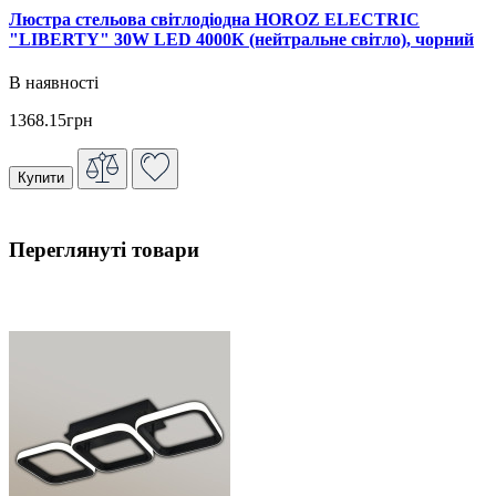
Люстра стельова світлодіодна HOROZ ELECTRIC
"LIBERTY" 30W LED 4000К (нейтральне світло), чорний
В наявності
1368.15грн
Купити
Переглянуті товари