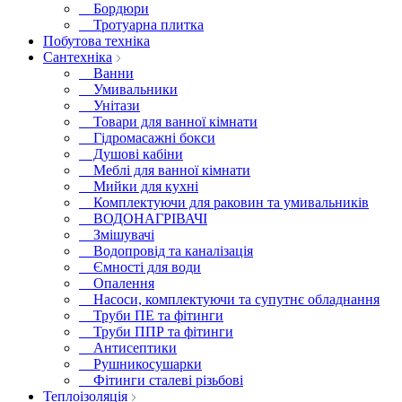
Бордюри
Тротуарна плитка
Побутова техніка
Сантехніка
Ванни
Умивальники
Унітази
Товари для ванної кімнати
Гідромасажні бокси
Душові кабіни
Меблі для ванної кімнати
Мийки для кухні
Комплектуючи для раковин та умивальників
ВОДОНАГРІВАЧІ
Змішувачі
Водопровід та каналізація
Ємності для води
Опалення
Насоси, комплектуючи та супутнє обладнання
Труби ПЕ та фітинги
Труби ППР та фітинги
Антисептики
Рушникосушарки
Фітинги сталеві різьбові
Теплоізоляція