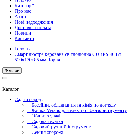
Головна
Категорії
Про нас
Акції
Нові надходження
Доставка і оплата
Новини
Контакти
Головна
Смарт люстра керована світлодіодна CUBES 40 Вт
520x170x85 мм Чорна
Фiльтри
Каталог
Сад та город
Басейни, обладнання та хімія по догляду
Жилка Verano для електро - бензоінструменту
Обприскувачі
Садова техніка
Садовий ручний інструмент
Секція огорожі