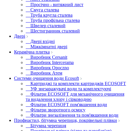
Просічно - витяжний лист
Смуга сталева
Труба кругла сталева
Труба профільна сталева
Швелер сталевий
Шестигранник сталевий
Двері
Двері вхідні
Міжкімнатні двері
Керамічна плитка
Виробник Cersanit
Виробник Intercerama
Виробник Opoczno
Виробник Атем
Системи очищення води Ecosoft
Картриджі та комплекти картриджів ECOSOFT
УФ знезаражувачі води та комплектуючі
Фільтри ECOSOFT для механічного очищення
та видалення хлору і сірководню
Фільтри ECOSOFT пом'якшення води
Фільтри зворотного осмосу
Фільтри знезалізнення та пом'якшення води
Профнастил, бітумна черепиця, покрівельні плівки
Бітумна черепиця
Покрівельні плівки (гідро та паробар'єр)