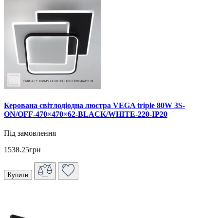
Керована світлодіодна люстра VEGA triple 80W 3S-
ON/OFF-470×470×62-BLACK/WHITE-220-IP20
Під замовлення
1538.25грн
Купити