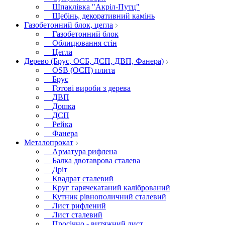
Шпаклівка "Акріл-Путц"
Щебінь, декоративний камінь
Газобетонний блок, цегла
Газобетонний блок
Облицювання стін
Цегла
Дерево (Брус, ОСБ, ДСП, ДВП, Фанера)
OSB (ОСП) плита
Брус
Готові вироби з дерева
ДВП
Дошка
ДСП
Рейка
Фанера
Металопрокат
Арматура рифлена
Балка двотаврова сталева
Дріт
Квадрат сталевий
Круг гарячекатаний калібрований
Кутник рівнополичний сталевий
Лист рифлений
Лист сталевий
Просічно - витяжний лист