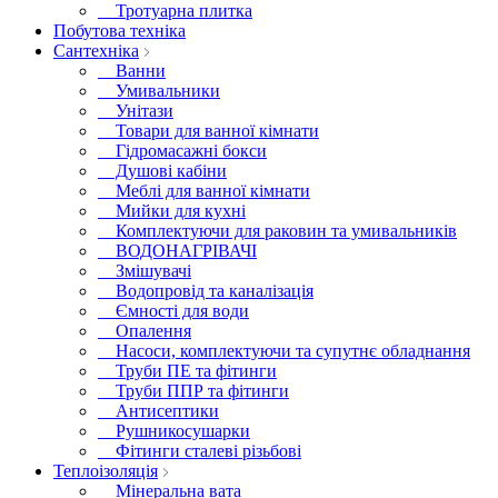
Тротуарна плитка
Побутова техніка
Сантехніка
Ванни
Умивальники
Унітази
Товари для ванної кімнати
Гідромасажні бокси
Душові кабіни
Меблі для ванної кімнати
Мийки для кухні
Комплектуючи для раковин та умивальників
ВОДОНАГРІВАЧІ
Змішувачі
Водопровід та каналізація
Ємності для води
Опалення
Насоси, комплектуючи та супутнє обладнання
Труби ПЕ та фітинги
Труби ППР та фітинги
Антисептики
Рушникосушарки
Фітинги сталеві різьбові
Теплоізоляція
Мінеральна вата