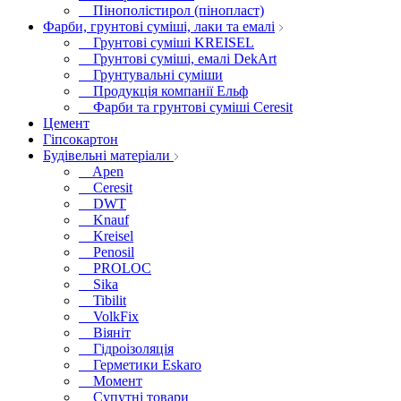
Пінополістирол (пінопласт)
Фарби, грунтові суміші, лаки та емалі
Грунтові суміші KREISEL
Грунтові суміші, емалі DekArt
Грунтувальні суміши
Продукція компанії Ельф
Фарби та грунтові суміші Ceresit
Цемент
Гіпсокартон
Будівельні матеріали
Apen
Ceresit
DWT
Knauf
Kreisel
Penosil
PROLOC
Sika
Tibilit
VolkFix
Віяніт
Гідроізоляція
Герметики Eskaro
Момент
Супутні товари