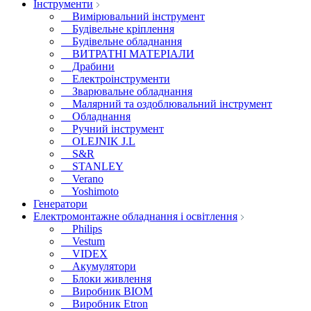
Інструменти
Вимірювальний інструмент
Будівельне кріплення
Будівельне обладнання
ВИТРАТНІ МАТЕРІАЛИ
Драбини
Електроінструменти
Зварювальне обладнання
Малярний та оздоблювальний інструмент
Обладнання
Ручний інструмент
OLEJNIK J.L
S&R
STANLEY
Verano
Yoshimoto
Генератори
Електромонтажне обладнання і освітлення
Philips
Vestum
VIDEX
Акумулятори
Блоки живлення
Виробник BIOM
Виробник Etron