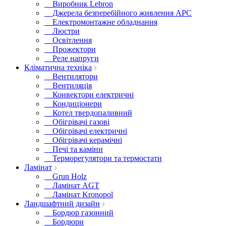
Виробник Lebron
Джерела безперебійного живлення APC
Електромонтажне обладнання
Люстри
Освітлення
Прожектори
Реле напруги
Кліматична техніка
Вентилятори
Вентиляція
Конвектори електричні
Кондиціонери
Котел твердопаливний
Обігрівачі газові
Обігрівачі електричні
Обігрівачі керамічні
Печі та каміни
Терморегулятори та термостати
Ламінат
Grun Holz
Ламінат AGT
Ламінат Kronopol
Ландшафтний дизайн
Бордюр газонний
Бордюри