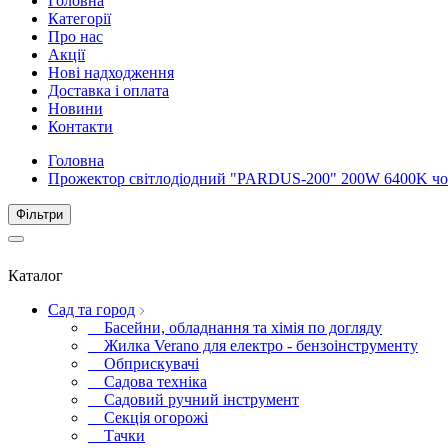
Головна
Категорії
Про нас
Акції
Нові надходження
Доставка і оплата
Новини
Контакти
Головна
Прожектор світлодіодний "PARDUS-200" 200W 6400K ч
Фiльтри
Каталог
Сад та город
Басейни, обладнання та хімія по догляду
Жилка Verano для електро - бензоінструменту
Обприскувачі
Садова техніка
Садовий ручний інструмент
Секція огорожі
Тачки