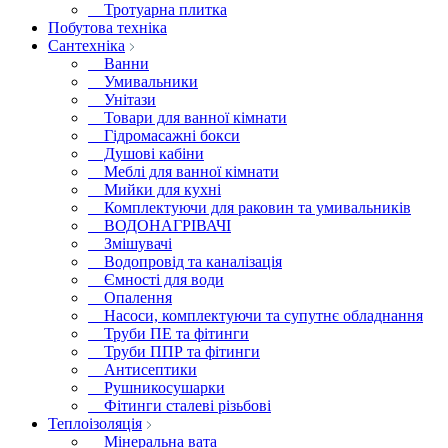
Тротуарна плитка
Побутова техніка
Сантехніка
Ванни
Умивальники
Унітази
Товари для ванної кімнати
Гідромасажні бокси
Душові кабіни
Меблі для ванної кімнати
Мийки для кухні
Комплектуючи для раковин та умивальників
ВОДОНАГРІВАЧІ
Змішувачі
Водопровід та каналізація
Ємності для води
Опалення
Насоси, комплектуючи та супутнє обладнання
Труби ПЕ та фітинги
Труби ППР та фітинги
Антисептики
Рушникосушарки
Фітинги сталеві різьбові
Теплоізоляція
Мінеральна вата