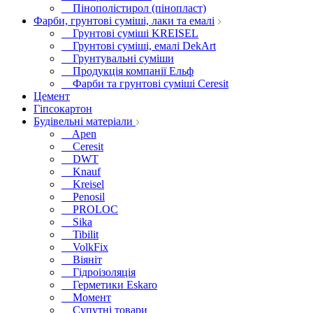
Пінополістирол (пінопласт)
Фарби, грунтові суміші, лаки та емалі
Грунтові суміші KREISEL
Грунтові суміші, емалі DekArt
Грунтувальні суміши
Продукція компанії Ельф
Фарби та грунтові суміші Ceresit
Цемент
Гіпсокартон
Будівельні матеріали
Apen
Ceresit
DWT
Knauf
Kreisel
Penosil
PROLOC
Sika
Tibilit
VolkFix
Віяніт
Гідроізоляція
Герметики Eskaro
Момент
Супутні товари