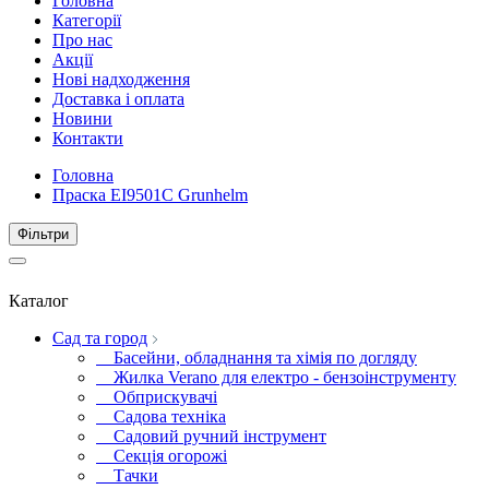
Головна
Категорії
Про нас
Акції
Нові надходження
Доставка і оплата
Новини
Контакти
Головна
Праска EI9501С Grunhelm
Фiльтри
Каталог
Сад та город
Басейни, обладнання та хімія по догляду
Жилка Verano для електро - бензоінструменту
Обприскувачі
Садова техніка
Садовий ручний інструмент
Секція огорожі
Тачки