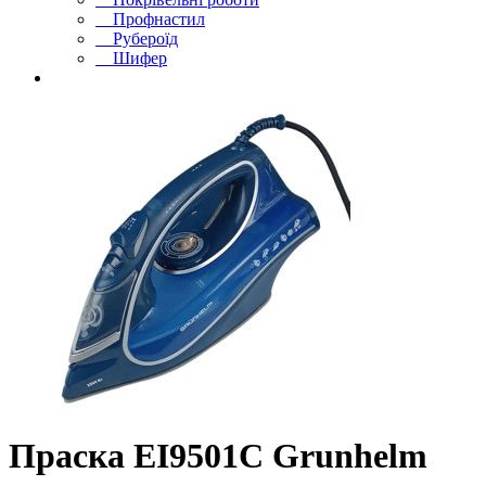
Профнастил
Рубероїд
Шифер
Праска EI9501С Grunhelm