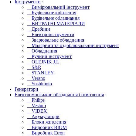
Інструменти
Вимірювальний інструмент
Будівельне кріплення
Будівельне обладнання
ВИТРАТНІ МАТЕРІАЛИ
Драбини
Електроінструменти
Зварювальне обладнання
Малярний та оздоблювальний інструмент
Обладнання
Ручний інструмент
OLEJNIK J.L
S&R
STANLEY
Verano
Yoshimoto
Генератори
Електромонтажне обладнання і освітлення
Philips
Vestum
VIDEX
Акумулятори
Блоки живлення
Виробник BIOM
Виробник Etron