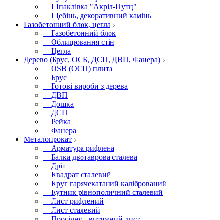
Шпаклівка "Акріл-Путц"
Щебінь, декоративний камінь
Газобетонний блок, цегла
Газобетонний блок
Облицювання стін
Цегла
Дерево (Брус, ОСБ, ДСП, ДВП, Фанера)
OSB (ОСП) плита
Брус
Готові вироби з дерева
ДВП
Дошка
ДСП
Рейка
Фанера
Металопрокат
Арматура рифлена
Балка двотаврова сталева
Дріт
Квадрат сталевий
Круг гарячекатаний калібрований
Кутник рівнополичний сталевий
Лист рифлений
Лист сталевий
Просічно - витяжний лист