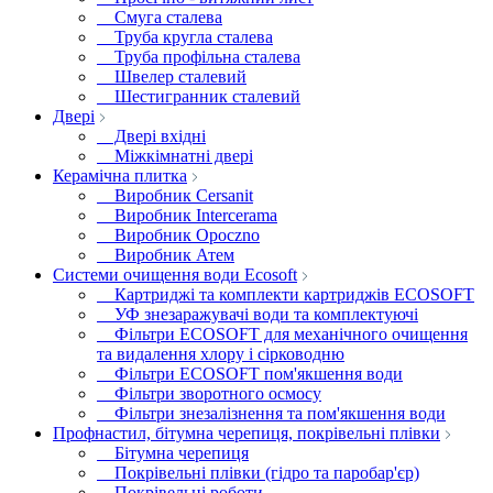
Смуга сталева
Труба кругла сталева
Труба профільна сталева
Швелер сталевий
Шестигранник сталевий
Двері
Двері вхідні
Міжкімнатні двері
Керамічна плитка
Виробник Cersanit
Виробник Intercerama
Виробник Opoczno
Виробник Атем
Системи очищення води Ecosoft
Картриджі та комплекти картриджів ECOSOFT
УФ знезаражувачі води та комплектуючі
Фільтри ECOSOFT для механічного очищення
та видалення хлору і сірководню
Фільтри ECOSOFT пом'якшення води
Фільтри зворотного осмосу
Фільтри знезалізнення та пом'якшення води
Профнастил, бітумна черепиця, покрівельні плівки
Бітумна черепиця
Покрівельні плівки (гідро та паробар'єр)
Покрівельні роботи