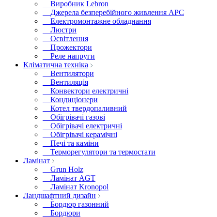
Виробник Lebron
Джерела безперебійного живлення APC
Електромонтажне обладнання
Люстри
Освітлення
Прожектори
Реле напруги
Кліматична техніка
Вентилятори
Вентиляція
Конвектори електричні
Кондиціонери
Котел твердопаливний
Обігрівачі газові
Обігрівачі електричні
Обігрівачі керамічні
Печі та каміни
Терморегулятори та термостати
Ламінат
Grun Holz
Ламінат AGT
Ламінат Kronopol
Ландшафтний дизайн
Бордюр газонний
Бордюри