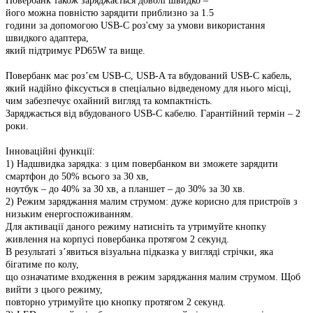
Повербанк також заряджається доволі швидко –
його можна повністю зарядити приблизно за 1.5
години за допомогою USB-C роз'єму за умови використання
швидкого адаптера,
який підтримує PD65W та вище.
Повербанк має роз’єм USB-C, USB-A та вбудований USB-C кабель,
який надійно фіксується в спеціально відведеному для нього місці,
чим забезпечує охайний вигляд та компактність.
Заряджається від вбудованого USB-C кабелю. Гарантійний термін – 2
роки.
Інноваційні функції:
1) Надшвидка зарядка: з цим повербанком ви зможете зарядити
смартфон до 50% всього за 30 хв,
ноутбук – до 40% за 30 хв, а планшет – до 30% за 30 хв.
2) Режим заряджання малим струмом: дуже корисно для пристроїв з
низьким енергоспоживанням.
Для активації даного режиму натисніть та утримуйте кнопку
живлення на корпусі повербанка протягом 2 секунд.
В результаті з’явиться візуальна підказка у вигляді стрічки, яка
бігатиме по колу,
що означатиме входження в режим заряджання малим струмом. Щоб
вийти з цього режиму,
повторно утримуйте цю кнопку протягом 2 секунд.