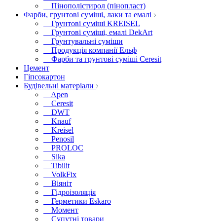
Пінополістирол (пінопласт)
Фарби, грунтові суміші, лаки та емалі
Грунтові суміші KREISEL
Грунтові суміші, емалі DekArt
Грунтувальні суміши
Продукція компанії Ельф
Фарби та грунтові суміші Ceresit
Цемент
Гіпсокартон
Будівельні матеріали
Apen
Ceresit
DWT
Knauf
Kreisel
Penosil
PROLOC
Sika
Tibilit
VolkFix
Віяніт
Гідроізоляція
Герметики Eskaro
Момент
Супутні товари