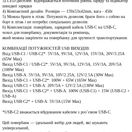
3) LED-дисплей: відображається поточний рівень заряду та індикатор
швидкої зарядки
4) Компактний дизайн: Розміри — 159x53x42mm, вага - 450г.
5) Можна брати в літак: Потужність дозволяє брати його з собою на
борт в літак і не потребує спеціальних дозволів.
6) Комплектація: повербанк, зарядний кабель USB-C на USB-C,
чохол для повербанку, документація та ремінець,
який можна закріпити на повербанку для зручності транспортування.
КОМБІНАЦІЇ ПОТУЖНОСТЕЙ USB ВИХОДІВ:
Вхід USB-C1 / USB-C2*: 5V/3A, 9V/3A, 12V/3A, 15V/3A, 20V/3.25A
(65W Max)
Вихід USB-C1 / USB-C2*: 5V/3A, 9V/3A, 12V/3A, 15V/3A, 20V/5A
(100W Max)
Вихід USB-A: 5V/3A, 9V/3A, 10V/2.25A, 12V/2.5A (30W Max)
Вихід USB-C1 + USB-C2*: 100W + 65W (165W Max)
Вихід USB-C1 + USB-A: 20V/5A + 12V/2.5A (130W Max)
Вихід USB-C1 + USB-C2* + USB-A: 100W (USB-C1) + 15W (USB-C2 +
USB-A)
Вихід USB-C2* + USB-A: 5V/3A (15W Max)
*USB-C2 вважається вбудованим кабелем з роз’ємом USB-C.
Цей повербанк — ідеальний вибір для людей, які шукають
універсальний,