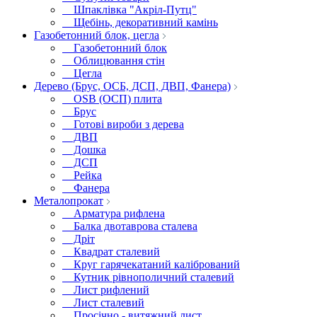
Шпаклівка "Акріл-Путц"
Щебінь, декоративний камінь
Газобетонний блок, цегла
Газобетонний блок
Облицювання стін
Цегла
Дерево (Брус, ОСБ, ДСП, ДВП, Фанера)
OSB (ОСП) плита
Брус
Готові вироби з дерева
ДВП
Дошка
ДСП
Рейка
Фанера
Металопрокат
Арматура рифлена
Балка двотаврова сталева
Дріт
Квадрат сталевий
Круг гарячекатаний калібрований
Кутник рівнополичний сталевий
Лист рифлений
Лист сталевий
Просічно - витяжний лист