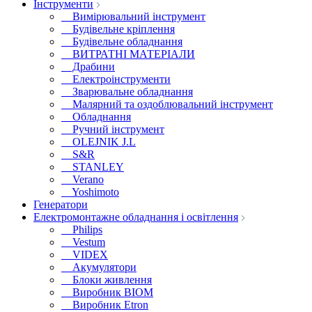
Інструменти
Вимірювальний інструмент
Будівельне кріплення
Будівельне обладнання
ВИТРАТНІ МАТЕРІАЛИ
Драбини
Електроінструменти
Зварювальне обладнання
Малярний та оздоблювальний інструмент
Обладнання
Ручний інструмент
OLEJNIK J.L
S&R
STANLEY
Verano
Yoshimoto
Генератори
Електромонтажне обладнання і освітлення
Philips
Vestum
VIDEX
Акумулятори
Блоки живлення
Виробник BIOM
Виробник Etron