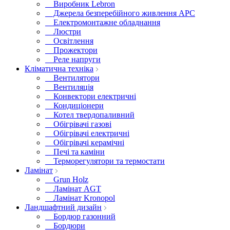
Виробник Lebron
Джерела безперебійного живлення APC
Електромонтажне обладнання
Люстри
Освітлення
Прожектори
Реле напруги
Кліматична техніка
Вентилятори
Вентиляція
Конвектори електричні
Кондиціонери
Котел твердопаливний
Обігрівачі газові
Обігрівачі електричні
Обігрівачі керамічні
Печі та каміни
Терморегулятори та термостати
Ламінат
Grun Holz
Ламінат AGT
Ламінат Kronopol
Ландшафтний дизайн
Бордюр газонний
Бордюри