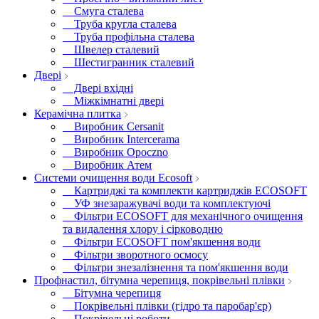
Смуга сталева
Труба кругла сталева
Труба профільна сталева
Швелер сталевий
Шестигранник сталевий
Двері
Двері вхідні
Міжкімнатні двері
Керамічна плитка
Виробник Cersanit
Виробник Intercerama
Виробник Opoczno
Виробник Атем
Системи очищення води Ecosoft
Картриджі та комплекти картриджів ECOSOFT
УФ знезаражувачі води та комплектуючі
Фільтри ECOSOFT для механічного очищення
та видалення хлору і сірководню
Фільтри ECOSOFT пом'якшення води
Фільтри зворотного осмосу
Фільтри знезалізнення та пом'якшення води
Профнастил, бітумна черепиця, покрівельні плівки
Бітумна черепиця
Покрівельні плівки (гідро та паробар'єр)
Покрівельні роботи