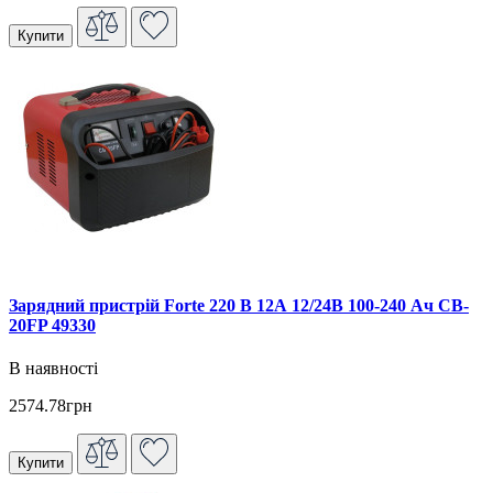
Купити
Зарядний пристрій Forte 220 В 12А 12/24В 100-240 Ач CB-
20FP 49330
В наявності
2574.78грн
Купити