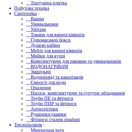
Тротуарна плитка
Побутова техніка
Сантехніка
Ванни
Умивальники
Унітази
Товари для ванної кімнати
Гідромасажні бокси
Душові кабіни
Меблі для ванної кімнати
Мийки для кухні
Комплектуючи для раковин та умивальників
ВОДОНАГРІВАЧІ
Змішувачі
Водопровід та каналізація
Ємності для води
Опалення
Насоси, комплектуючи та супутнє обладнання
Труби ПЕ та фітинги
Труби ППР та фітинги
Антисептики
Рушникосушарки
Фітинги сталеві різьбові
Теплоізоляція
Мінеральна вата