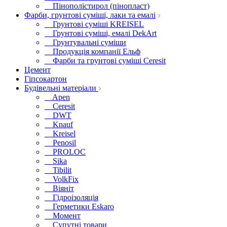
Пінополістирол (пінопласт)
Фарби, грунтові суміші, лаки та емалі
Грунтові суміші KREISEL
Грунтові суміші, емалі DekArt
Грунтувальні суміши
Продукція компанії Ельф
Фарби та грунтові суміші Ceresit
Цемент
Гіпсокартон
Будівельні матеріали
Apen
Ceresit
DWT
Knauf
Kreisel
Penosil
PROLOC
Sika
Tibilit
VolkFix
Віяніт
Гідроізоляція
Герметики Eskaro
Момент
Супутні товари