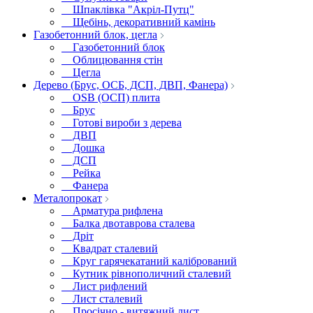
Шпаклівка "Акріл-Путц"
Щебінь, декоративний камінь
Газобетонний блок, цегла
Газобетонний блок
Облицювання стін
Цегла
Дерево (Брус, ОСБ, ДСП, ДВП, Фанера)
OSB (ОСП) плита
Брус
Готові вироби з дерева
ДВП
Дошка
ДСП
Рейка
Фанера
Металопрокат
Арматура рифлена
Балка двотаврова сталева
Дріт
Квадрат сталевий
Круг гарячекатаний калібрований
Кутник рівнополичний сталевий
Лист рифлений
Лист сталевий
Просічно - витяжний лист