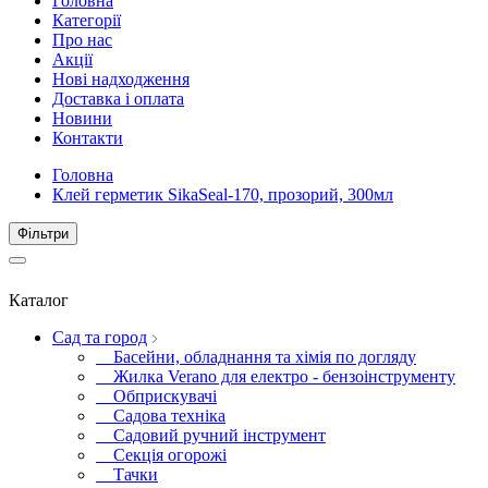
Головна
Категорії
Про нас
Акції
Нові надходження
Доставка і оплата
Новини
Контакти
Головна
Клей герметик SikaSeal-170, прозорий, 300мл
Фiльтри
Каталог
Сад та город
Басейни, обладнання та хімія по догляду
Жилка Verano для електро - бензоінструменту
Обприскувачі
Садова техніка
Садовий ручний інструмент
Секція огорожі
Тачки