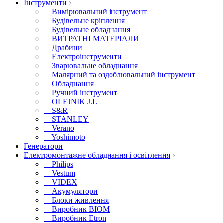
Інструменти
Вимірювальний інструмент
Будівельне кріплення
Будівельне обладнання
ВИТРАТНІ МАТЕРІАЛИ
Драбини
Електроінструменти
Зварювальне обладнання
Малярний та оздоблювальний інструмент
Обладнання
Ручний інструмент
OLEJNIK J.L
S&R
STANLEY
Verano
Yoshimoto
Генератори
Електромонтажне обладнання і освітлення
Philips
Vestum
VIDEX
Акумулятори
Блоки живлення
Виробник BIOM
Виробник Etron