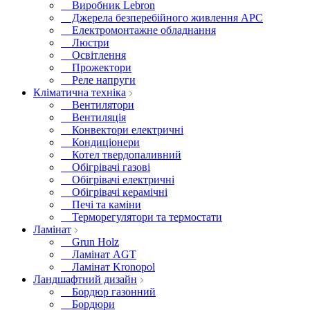
Виробник Lebron
Джерела безперебійного живлення APC
Електромонтажне обладнання
Люстри
Освітлення
Прожектори
Реле напруги
Кліматична техніка
Вентилятори
Вентиляція
Конвектори електричні
Кондиціонери
Котел твердопаливний
Обігрівачі газові
Обігрівачі електричні
Обігрівачі керамічні
Печі та каміни
Терморегулятори та термостати
Ламінат
Grun Holz
Ламінат AGT
Ламінат Kronopol
Ландшафтний дизайн
Бордюр газонний
Бордюри