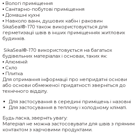
▪ Вологі приміщення
▪ Санітарно-побутові приміщення
▪ Домашні кухні
▪ Навколо ванн, душових кабін і раковин
SikaSeal®-170 також використовується для
герметизації швів в інших приміщеннях житлових
будинків.
SikaSeal®-170 використовується на багатьох
будівельних матеріалах і основах, таких як:
▪ Алюміній
▪ Скло
▪ Плитка
Для отримання інформації про непридатні основи
або основи обмеженої придатності зверніться до
технічного відділу.
Для застосування в середині приміщень і назовні
Для застосування в теплому і холодному кліматі.
Будь ласка, зверніть увагу:
Матеріал не можна застосовувати для швів з прямим
контактом з харчовими продуктами.