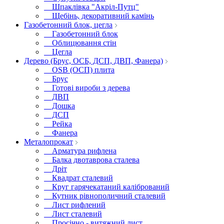
Шпаклівка "Акріл-Путц"
Щебінь, декоративний камінь
Газобетонний блок, цегла
Газобетонний блок
Облицювання стін
Цегла
Дерево (Брус, ОСБ, ДСП, ДВП, Фанера)
OSB (ОСП) плита
Брус
Готові вироби з дерева
ДВП
Дошка
ДСП
Рейка
Фанера
Металопрокат
Арматура рифлена
Балка двотаврова сталева
Дріт
Квадрат сталевий
Круг гарячекатаний калібрований
Кутник рівнополичний сталевий
Лист рифлений
Лист сталевий
Просічно - витяжний лист