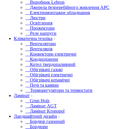
Виробник Lebron
Джерела безперебійного живлення APC
Електромонтажне обладнання
Люстри
Освітлення
Прожектори
Реле напруги
Кліматична техніка
Вентилятори
Вентиляція
Конвектори електричні
Кондиціонери
Котел твердопаливний
Обігрівачі газові
Обігрівачі електричні
Обігрівачі керамічні
Печі та каміни
Терморегулятори та термостати
Ламінат
Grun Holz
Ламінат AGT
Ламінат Kronopol
Ландшафтний дизайн
Бордюр газонний
Бордюри