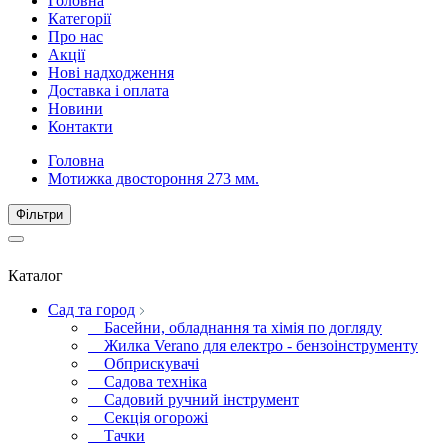
Головна
Категорії
Про нас
Акції
Нові надходження
Доставка і оплата
Новини
Контакти
Головна
Мотижка двостороння 273 мм.
Фiльтри
Каталог
Сад та город
Басейни, обладнання та хімія по догляду
Жилка Verano для електро - бензоінструменту
Обприскувачі
Садова техніка
Садовий ручний інструмент
Секція огорожі
Тачки