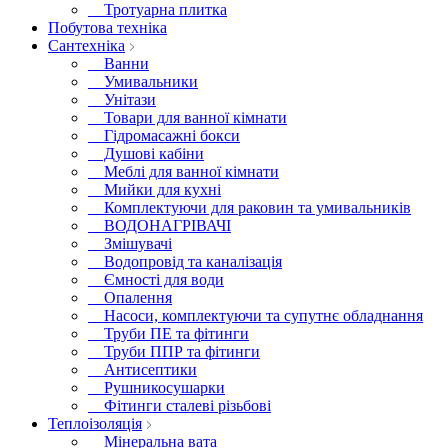
Тротуарна плитка
Побутова техніка
Сантехніка
Ванни
Умивальники
Унітази
Товари для ванної кімнати
Гідромасажні бокси
Душові кабіни
Меблі для ванної кімнати
Мийки для кухні
Комплектуючи для раковин та умивальників
ВОДОНАГРІВАЧІ
Змішувачі
Водопровід та каналізація
Ємності для води
Опалення
Насоси, комплектуючи та супутнє обладнання
Труби ПЕ та фітинги
Труби ППР та фітинги
Антисептики
Рушникосушарки
Фітинги сталеві різьбові
Теплоізоляція
Мінеральна вата