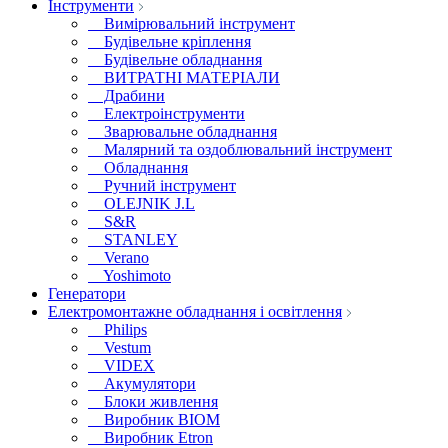
Інструменти
Вимірювальний інструмент
Будівельне кріплення
Будівельне обладнання
ВИТРАТНІ МАТЕРІАЛИ
Драбини
Електроінструменти
Зварювальне обладнання
Малярний та оздоблювальний інструмент
Обладнання
Ручний інструмент
OLEJNIK J.L
S&R
STANLEY
Verano
Yoshimoto
Генератори
Електромонтажне обладнання і освітлення
Philips
Vestum
VIDEX
Акумулятори
Блоки живлення
Виробник BIOM
Виробник Etron