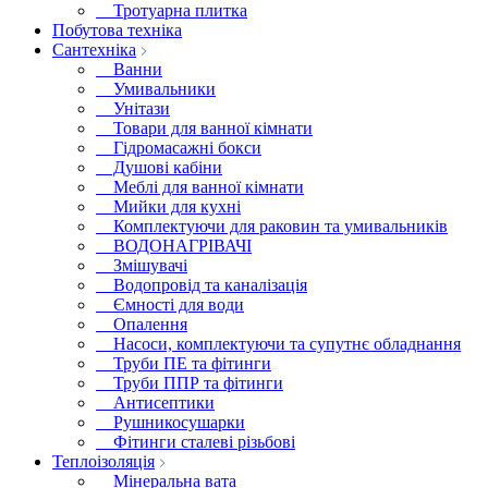
Тротуарна плитка
Побутова техніка
Сантехніка
Ванни
Умивальники
Унітази
Товари для ванної кімнати
Гідромасажні бокси
Душові кабіни
Меблі для ванної кімнати
Мийки для кухні
Комплектуючи для раковин та умивальників
ВОДОНАГРІВАЧІ
Змішувачі
Водопровід та каналізація
Ємності для води
Опалення
Насоси, комплектуючи та супутнє обладнання
Труби ПЕ та фітинги
Труби ППР та фітинги
Антисептики
Рушникосушарки
Фітинги сталеві різьбові
Теплоізоляція
Мінеральна вата