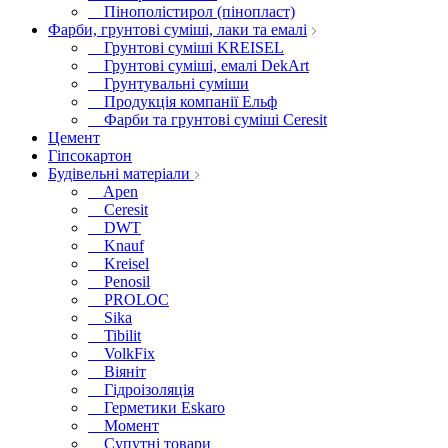
Пінополістирол (пінопласт)
Фарби, грунтові суміші, лаки та емалі
Грунтові суміші KREISEL
Грунтові суміші, емалі DekArt
Грунтувальні суміши
Продукція компанії Ельф
Фарби та грунтові суміші Ceresit
Цемент
Гіпсокартон
Будівельні матеріали
Apen
Ceresit
DWT
Knauf
Kreisel
Penosil
PROLOC
Sika
Tibilit
VolkFix
Віяніт
Гідроізоляція
Герметики Eskaro
Момент
Супутні товари