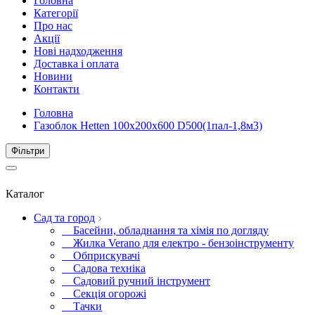
Головна
Категорії
Про нас
Акції
Нові надходження
Доставка і оплата
Новини
Контакти
Головна
Газоблок Hetten 100х200х600 D500(1пал-1,8м3)
Фiльтри
Каталог
Сад та город
Басейни, обладнання та хімія по догляду
Жилка Verano для електро - бензоінструменту
Обприскувачі
Садова техніка
Садовий ручний інструмент
Секція огорожі
Тачки