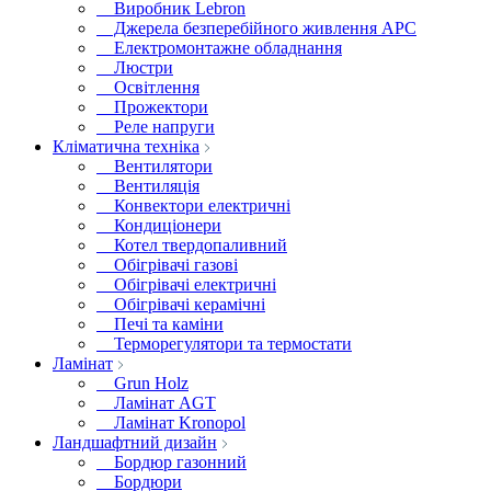
Виробник Lebron
Джерела безперебійного живлення APC
Електромонтажне обладнання
Люстри
Освітлення
Прожектори
Реле напруги
Кліматична техніка
Вентилятори
Вентиляція
Конвектори електричні
Кондиціонери
Котел твердопаливний
Обігрівачі газові
Обігрівачі електричні
Обігрівачі керамічні
Печі та каміни
Терморегулятори та термостати
Ламінат
Grun Holz
Ламінат AGT
Ламінат Kronopol
Ландшафтний дизайн
Бордюр газонний
Бордюри