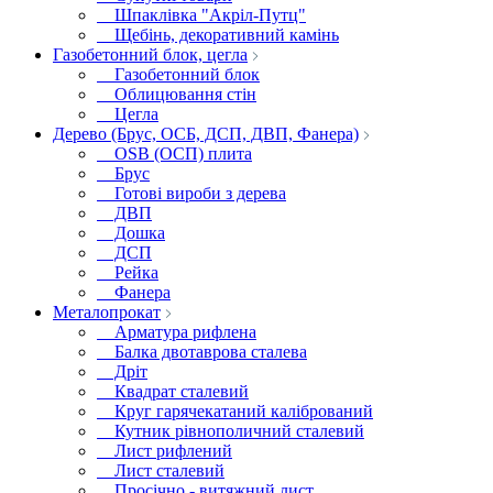
Шпаклівка "Акріл-Путц"
Щебінь, декоративний камінь
Газобетонний блок, цегла
Газобетонний блок
Облицювання стін
Цегла
Дерево (Брус, ОСБ, ДСП, ДВП, Фанера)
OSB (ОСП) плита
Брус
Готові вироби з дерева
ДВП
Дошка
ДСП
Рейка
Фанера
Металопрокат
Арматура рифлена
Балка двотаврова сталева
Дріт
Квадрат сталевий
Круг гарячекатаний калібрований
Кутник рівнополичний сталевий
Лист рифлений
Лист сталевий
Просічно - витяжний лист