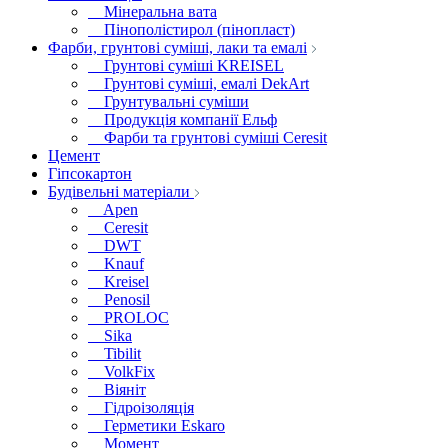
Мінеральна вата
Пінополістирол (пінопласт)
Фарби, грунтові суміші, лаки та емалі
Грунтові суміші KREISEL
Грунтові суміші, емалі DekArt
Грунтувальні суміши
Продукція компанії Ельф
Фарби та грунтові суміші Ceresit
Цемент
Гіпсокартон
Будівельні матеріали
Apen
Ceresit
DWT
Knauf
Kreisel
Penosil
PROLOC
Sika
Tibilit
VolkFix
Віяніт
Гідроізоляція
Герметики Eskaro
Момент