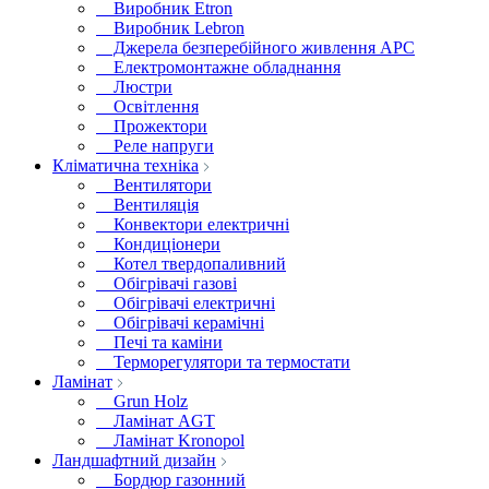
Виробник Etron
Виробник Lebron
Джерела безперебійного живлення APC
Електромонтажне обладнання
Люстри
Освітлення
Прожектори
Реле напруги
Кліматична техніка
Вентилятори
Вентиляція
Конвектори електричні
Кондиціонери
Котел твердопаливний
Обігрівачі газові
Обігрівачі електричні
Обігрівачі керамічні
Печі та каміни
Терморегулятори та термостати
Ламінат
Grun Holz
Ламінат AGT
Ламінат Kronopol
Ландшафтний дизайн
Бордюр газонний