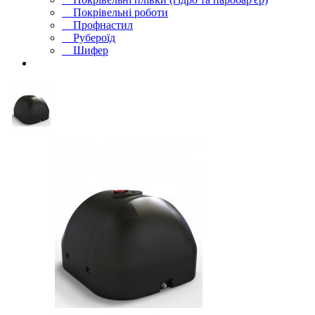
Покрівельні роботи
Профнастил
Рубероїд
Шифер