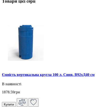
Товари цієї серії
Ємність вертикальна кругла 100 л. Синя. В92хД40 см
В наявності
1878.59грн
Купити