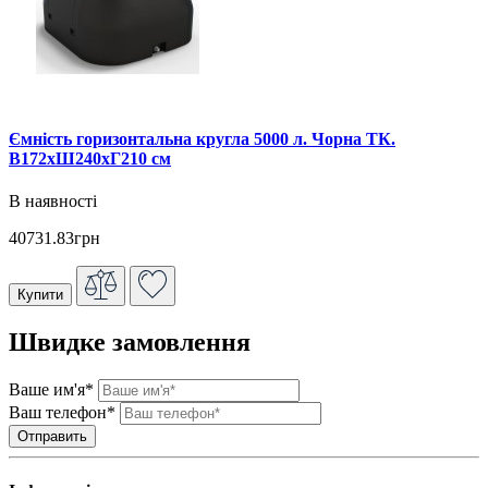
Ємність горизонтальна кругла 5000 л. Чорна ТК.
В172хШ240хГ210 см
В наявності
40731.83грн
Купити
Швидке замовлення
Ваше им'я*
Ваш телефон*