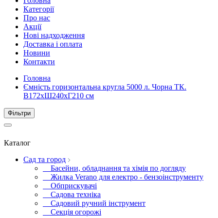
Головна
Категорії
Про нас
Акції
Нові надходження
Доставка і оплата
Новини
Контакти
Головна
Ємність горизонтальна кругла 5000 л. Чорна ТК.
В172хШ240хГ210 см
Фiльтри
Каталог
Сад та город
Басейни, обладнання та хімія по догляду
Жилка Verano для електро - бензоінструменту
Обприскувачі
Садова техніка
Садовий ручний інструмент
Секція огорожі