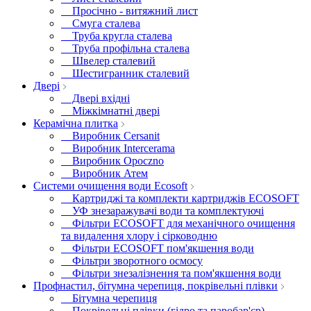
Просічно - витяжний лист
Смуга сталева
Труба кругла сталева
Труба профільна сталева
Швелер сталевий
Шестигранник сталевий
Двері
Двері вхідні
Міжкімнатні двері
Керамічна плитка
Виробник Cersanit
Виробник Intercerama
Виробник Opoczno
Виробник Атем
Системи очищення води Ecosoft
Картриджі та комплекти картриджів ECOSOFT
УФ знезаражувачі води та комплектуючі
Фільтри ECOSOFT для механічного очищення
та видалення хлору і сірководню
Фільтри ECOSOFT пом'якшення води
Фільтри зворотного осмосу
Фільтри знезалізнення та пом'якшення води
Профнастил, бітумна черепиця, покрівельні плівки
Бітумна черепиця
Покрівельні плівки (гідро та паробар'єр)