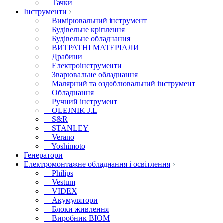
Тачки
Інструменти
Вимірювальний інструмент
Будівельне кріплення
Будівельне обладнання
ВИТРАТНІ МАТЕРІАЛИ
Драбини
Електроінструменти
Зварювальне обладнання
Малярний та оздоблювальний інструмент
Обладнання
Ручний інструмент
OLEJNIK J.L
S&R
STANLEY
Verano
Yoshimoto
Генератори
Електромонтажне обладнання і освітлення
Philips
Vestum
VIDEX
Акумулятори
Блоки живлення
Виробник BIOM