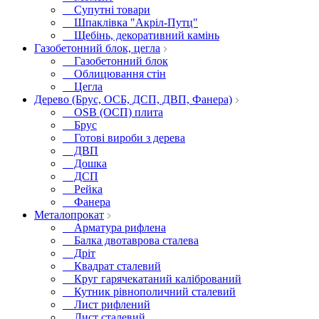
Супутні товари
Шпаклівка "Акріл-Путц"
Щебінь, декоративний камінь
Газобетонний блок, цегла
Газобетонний блок
Облицювання стін
Цегла
Дерево (Брус, ОСБ, ДСП, ДВП, Фанера)
OSB (ОСП) плита
Брус
Готові вироби з дерева
ДВП
Дошка
ДСП
Рейка
Фанера
Металопрокат
Арматура рифлена
Балка двотаврова сталева
Дріт
Квадрат сталевий
Круг гарячекатаний калібрований
Кутник рівнополичний сталевий
Лист рифлений
Лист сталевий