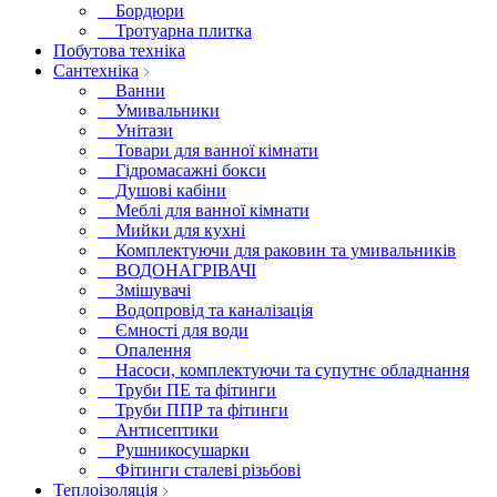
Бордюри
Тротуарна плитка
Побутова техніка
Сантехніка
Ванни
Умивальники
Унітази
Товари для ванної кімнати
Гідромасажні бокси
Душові кабіни
Меблі для ванної кімнати
Мийки для кухні
Комплектуючи для раковин та умивальників
ВОДОНАГРІВАЧІ
Змішувачі
Водопровід та каналізація
Ємності для води
Опалення
Насоси, комплектуючи та супутнє обладнання
Труби ПЕ та фітинги
Труби ППР та фітинги
Антисептики
Рушникосушарки
Фітинги сталеві різьбові
Теплоізоляція